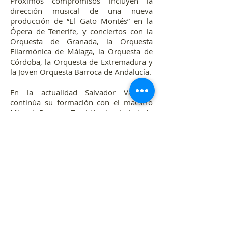
Próximos compromisos incluyen la
dirección musical de una nueva
producción de “El Gato Montés” en la
Ópera de Tenerife, y conciertos con la
Orquesta de Granada, la Orquesta
Filarmónica de Málaga, la Orquesta de
Córdoba, la Orquesta de Extremadura y
la Joven Orquesta Barroca de Andalucía.
En la actualidad Salvador Vázquez
continúa su formación con el maestro
Miguel Romea. También ha trabajado
con maestros y solistas de la talla de
Pablo González, Miquel Ortega, Carlos
Aransay, Andrés Salado, Manuel
Hernandez Silva, Edmon Colomer,
Gianluca Marcianó, Pedro Halffter,
Ruben Amoretti, Nancy Fabiola Herrera,
Damián del Castillo, Sandra Ferrández,
Beatriz Díaz, Emmanuel Faraldo, Roman
Ialcic, Seyoung Park, Mali Corbacho,
etc...